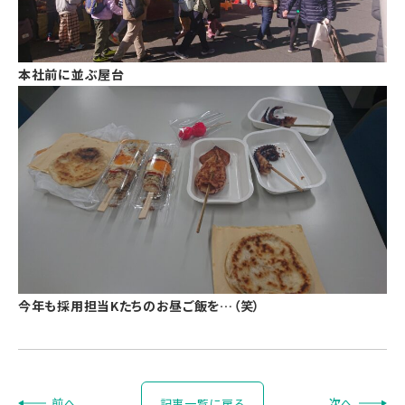
本社前に並ぶ屋台
今年も採用担当Kたちのお昼ご飯を…（笑）
前
へ
次
へ
記事一覧に戻る