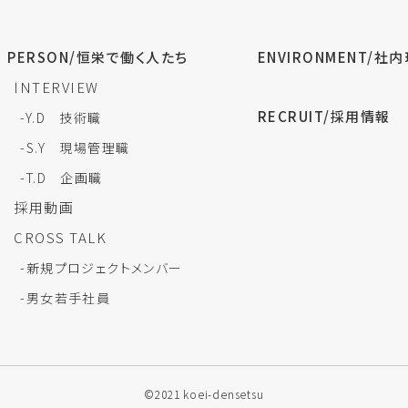
PERSON/恒栄で働く人たち
ENVIRONMENT/社
INTERVIEW
RECRUIT/採用情報
-Y.D 技術職
-S.Y 現場管理職
-T.D 企画職
採用動画
CROSS TALK
-新規プロジェクトメンバー
-男女若手社員
©2021 koei-densetsu