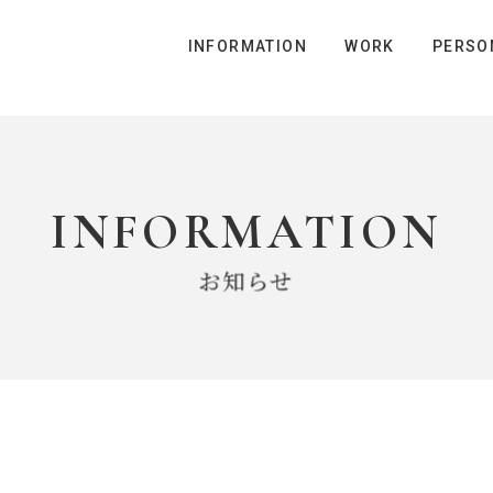
INFORMATION
WORK
PERSO
INTERVIEW
INTERVIEW
組み
事業案内
募集要項
福利厚生
新規プロジェクト 花卉事
よくある質問
S.Y 現場管理職
T.D 企画職
INFORMATION
お知らせ